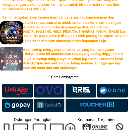
Hanya dengan 1 akun di situs kami anda sudah bisa bermain semua fitur
permainan di
.
KARTUPOKER
Kami mengutamakan semua member
kenyamanan dan
KARTUPOKER
kemudahan dalam semua transaksi, untuk itu kami bekerja sama dengan
berbagai bank terkenal di indonesia di antaranya BCA, BSI, BNI, BRI,
CIMBNIAGA, MANDIRI, MAYBANK, MEGA, PERMATA, SINARMAS, PANIN , JENIUS Dan
KOSPIN JASA selain itu
di support oleh perangkat seperti android
KARTUPOKER
dan IOS yang bisa anda mainkan dimanapun dan kapanpun saja.
Raih bonus jutaan setiap minggunya untuk anda yang bermain game
, dalam event ini menentukan siapa yang paling tinggi dalam
KARTUPOKER
turnover dari 1 s/d 10 setiap minggunya, rasakan juga bonus menarik kami
lainnya seperti lucky spin dan mysteri box setiap harinya. Tunggu apa lagi
segera daftarkan diri anda dan raih hadiahnya!
Cara Pembayaran:
Dukungan Perangkat :
Keamanan Terjamin :