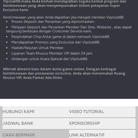
Vipclub88 maka Anda berhak mendapatkan segala bentuk program dan
keistimewaan yang akan menyempurnakan sistem pelayanan Super
Exclusive kami.
Keistimewaan yang akan Anda dapatkan jika menjadi member Vipclub88:
Proses Deposit dan Penarikan yang diprioritaskan.
Melayani Deposit dan Penarikan Member Dari Sms, Website , atau dapat
langsung berbicara dengan Costumer Service kami.
Perpindahan Chip Antar game di dalam network Vipclub88.
Mendapatkan Promosi yang Excluvise dari Vipclub88.
Hadiah/Kejutan Untuk Member.
Layanan Team Khusus Member VIP dalam 24 jam.
Undangan untuk Acara Spesial dari Vipclub88.
Nikmati dimensi baru dalam dunia game online. Dengan berbagai
keistimewaan dan penawaran exclusive, Anda akan menemukan Ruang
Khusus VIP, Anda Pantas Ada Disini.
HUBUNGI KAMI
VIDEO TUTORIAL
JADWAL BANK
SPONSORSHIP
CARA BERMAIN
LINK ALTERNATIF