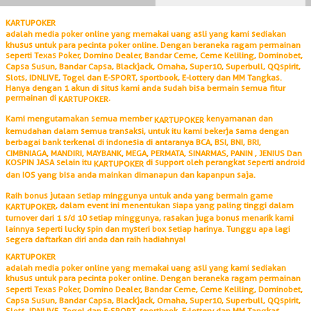
KARTUPOKER
adalah media poker online yang memakai uang asli yang kami sediakan
khusus untuk para pecinta poker online. Dengan beraneka ragam permainan
seperti Texas Poker, Domino Dealer, Bandar Ceme, Ceme Keliling, Dominobet,
Capsa Susun, Bandar Capsa, Blackjack, Omaha, Super10, Superbull, QQspirit,
Slots, IDNLIVE, Togel dan E-SPORT, sportbook, E-lottery dan MM Tangkas.
Hanya dengan 1 akun di situs kami anda sudah bisa bermain semua fitur
permainan di
.
KARTUPOKER
Kami mengutamakan semua member
kenyamanan dan
KARTUPOKER
kemudahan dalam semua transaksi, untuk itu kami bekerja sama dengan
berbagai bank terkenal di indonesia di antaranya BCA, BSI, BNI, BRI,
CIMBNIAGA, MANDIRI, MAYBANK, MEGA, PERMATA, SINARMAS, PANIN , JENIUS Dan
KOSPIN JASA selain itu
di support oleh perangkat seperti android
KARTUPOKER
dan IOS yang bisa anda mainkan dimanapun dan kapanpun saja.
Raih bonus jutaan setiap minggunya untuk anda yang bermain game
, dalam event ini menentukan siapa yang paling tinggi dalam
KARTUPOKER
turnover dari 1 s/d 10 setiap minggunya, rasakan juga bonus menarik kami
lainnya seperti lucky spin dan mysteri box setiap harinya. Tunggu apa lagi
segera daftarkan diri anda dan raih hadiahnya!
KARTUPOKER
adalah media poker online yang memakai uang asli yang kami sediakan
khusus untuk para pecinta poker online. Dengan beraneka ragam permainan
seperti Texas Poker, Domino Dealer, Bandar Ceme, Ceme Keliling, Dominobet,
Capsa Susun, Bandar Capsa, Blackjack, Omaha, Super10, Superbull, QQspirit,
Slots, IDNLIVE, Togel dan E-SPORT, sportbook, E-lottery dan MM Tangkas.