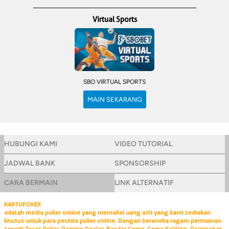
Virtual Sports
SBO VIRTUAL SPORTS
HUBUNGI KAMI
VIDEO TUTORIAL
JADWAL BANK
SPONSORSHIP
CARA BERMAIN
LINK ALTERNATIF
KARTUPOKER
adalah media poker online yang memakai uang asli yang kami sediakan
khusus untuk para pecinta poker online. Dengan beraneka ragam permainan
seperti Texas Poker, Domino Dealer, Bandar Ceme, Ceme Keliling, Dominobet,