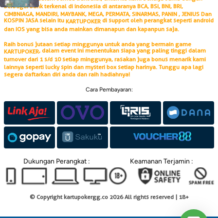
berbagai bank terkenal di indonesia di antaranya BCA, BSI, BNI, BRI,
CIMBNIAGA, MANDIRI, MAYBANK, MEGA, PERMATA, SINARMAS, PANIN , JENIUS Dan
KOSPIN JASA selain itu
di support oleh perangkat seperti android
KARTUPOKER
dan IOS yang bisa anda mainkan dimanapun dan kapanpun saja.
Raih bonus jutaan setiap minggunya untuk anda yang bermain game
, dalam event ini menentukan siapa yang paling tinggi dalam
KARTUPOKER
turnover dari 1 s/d 10 setiap minggunya, rasakan juga bonus menarik kami
lainnya seperti lucky spin dan mysteri box setiap harinya. Tunggu apa lagi
segera daftarkan diri anda dan raih hadiahnya!
Cara Pembayaran:
Dukungan Perangkat :
Keamanan Terjamin :
© Copyright kartupokergg.co 2026 All rights reserved | 18+