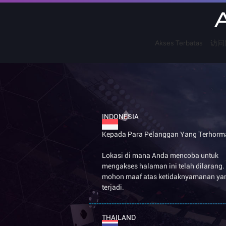
Akses Terbatas 访问限
INDONESIA
Kepada Para Pelanggan Yang Terhorma
Lokasi di mana Anda mencoba untuk
mengakses halaman ini telah dilarang.
mohon maaf atas ketidaknyamanan ya
terjadi.
THAILAND