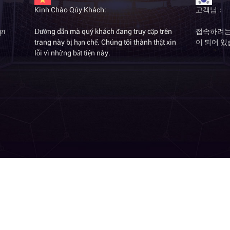
Kinh Chào Qúy Khách:
고객님：
ูก
Đường dẫn mà quý khách đang truy cập trên
접속하려는
่
trang này bị hạn chế. Chúng tôi thành thật xin
이 되어 있
lỗi vì những bất tiện này.