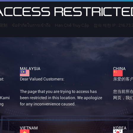
ACCESS RESTRICTE
制 ข้อจำกัดในการเข้าถึง Hạn Chế Truy Cập 접속 제한 IP : 216.73.
MALAYSIA
CHINA
t:
Dear Valued Customers:
亲爱的客
The page that you are trying to access has
您当前所
 Kami
been restricted in this location. We apologize
网页，我
ng
for any inconvenience caused.
VIETNAM
KOREA