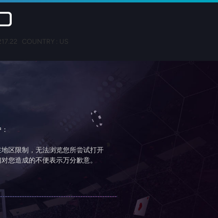
D
217.22 COUNTRY : US
户：
在地区限制，无法浏览您所尝试打开
们对您造成的不便表示万分歉意。